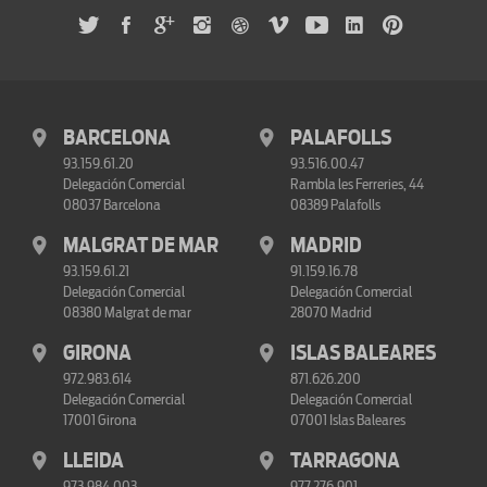
BARCELONA
PALAFOLLS
93.159.61.20
93.516.00.47
Delegación Comercial
Rambla les Ferreries, 44
08037 Barcelona
08389 Palafolls
MALGRAT DE MAR
MADRID
93.159.61.21
91.159.16.78
Delegación Comercial
Delegación Comercial
08380 Malgrat de mar
28070 Madrid
GIRONA
ISLAS BALEARES
972.983.614
871.626.200
Delegación Comercial
Delegación Comercial
17001 Girona
07001 Islas Baleares
LLEIDA
TARRAGONA
973.984.003
977.276.901