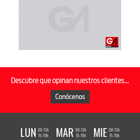
Descubre que opinan nuestros clientes...
Conócenos
LUN
MAR
MIE
08-13h
08-13h
08-13h
15-19h
15-19h
15-19h