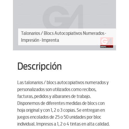
 ·
Talonarios / Blocs Autocopiativos Numerados ·
Ta
Impresión · Imprenta
Im
Descripción
Las talonarios / blocs autocopiativos numerados y
personalizados son utilizados como recibos,
facturas, pedidos y albaranes de trabajo.
Disponemos de diferentes medidas de blocs con
hoja original y con 1, 2 o 3 copias. Se entregan en
juegos encolados de 25 o 50 unidades por bloc
individual. Impresos a 1, 2 o 4 tintas en alta calidad.