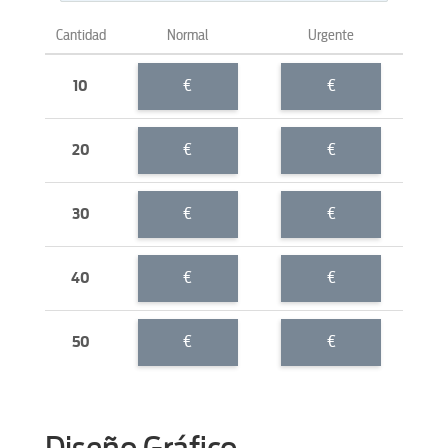
Cantidad
Normal
Urgente
€
€
10
€
€
20
€
€
30
€
€
40
€
€
50