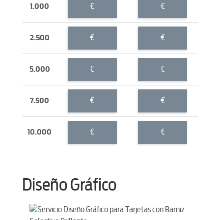
€
€
1.000
€
€
2.500
€
€
5.000
€
€
7.500
€
€
10.000
Diseño Gráfico