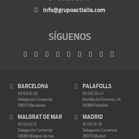
info@grupoactialia.com
SÍGUENOS
BARCELONA
PALAFOLLS
93.159.61.20
93.516.00.47
Delegación Comercial
Rambla les Ferreries, 44
08037 Barcelona
08389 Palafolls
MALGRAT DE MAR
MADRID
93.159.61.21
91.159.16.78
Delegación Comercial
Delegación Comercial
08380 Malgrat de mar
28070 Madrid