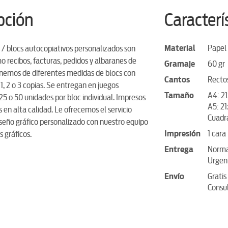
pción
Caracterí
Material
Papel 
 / blocs autocopiativos personalizados son
o recibos, facturas, pedidos y albaranes de
Gramaje
60 gr
onemos de diferentes medidas de blocs con
Cantos
Recto
 1, 2 o 3 copias. Se entregan en juegos
Tamaño
A4: 2
5 o 50 unidades por bloc individual. Impresos
A5: 2
as en alta calidad. Le ofrecemos el servicio
Cuadr
iseño gráfico personalizado con nuestro equipo
Impresión
1 cara
 gráficos.
Entrega
Normal
Urgent
Envío
Gratis
Consul