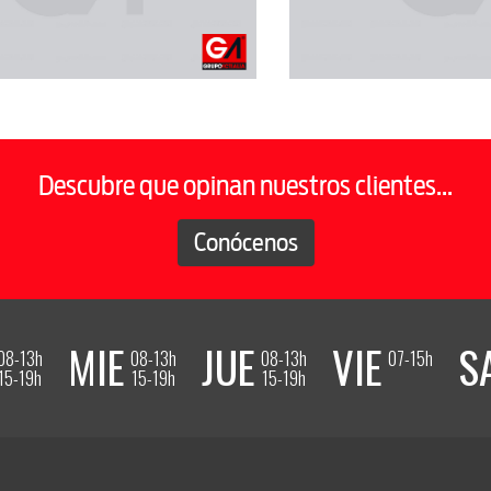
Descubre que opinan nuestros clientes...
Conócenos
MIE
JUE
VIE
S
08-13h
08-13h
08-13h
07-15h
15-19h
15-19h
15-19h