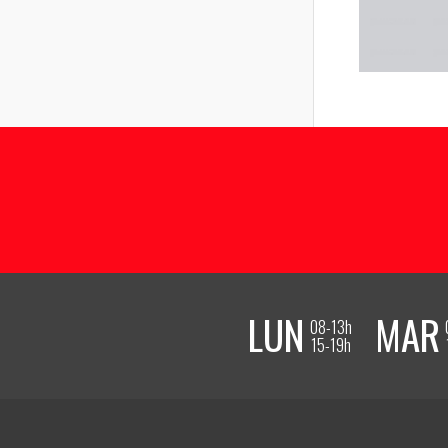
LUN
MAR
08-13h
15-19h