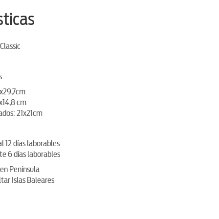
sticas
Classic
s
1x29,7cm
1x14,8 cm
ados: 21x21cm
 12 días laborables
e 6 días laborables
 en Península
tar Islas Baleares