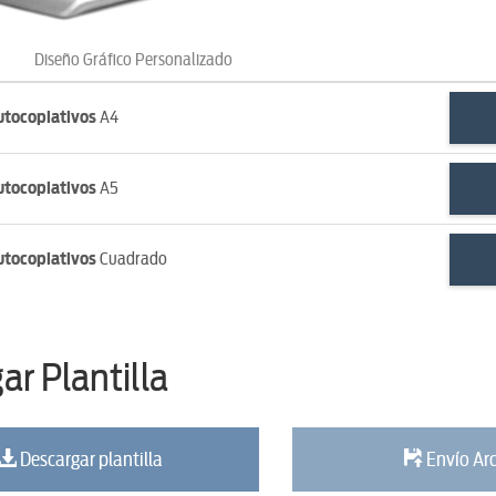
Diseño Gráfico Personalizado
utocopiativos
A4
utocopiativos
A5
utocopiativos
Cuadrado
ar Plantilla
Descargar plantilla
Envío Ar