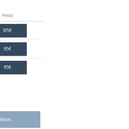
Precio
105€
95€
95€
chivos