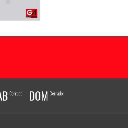
AB
DOM
Cerrado
Cerrado