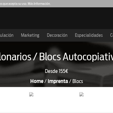
os que acepta su uso.
Más Información
.
Barcelona
Girona
Lleida
Tarrag
93.159.61.20
972.983.614
973.984.003
977.
ulación
Marketing
Decoración
Especialidades
C
lonarios / Blocs Autocopiati
Desde
155€
Home
/
Imprenta
/ Blocs