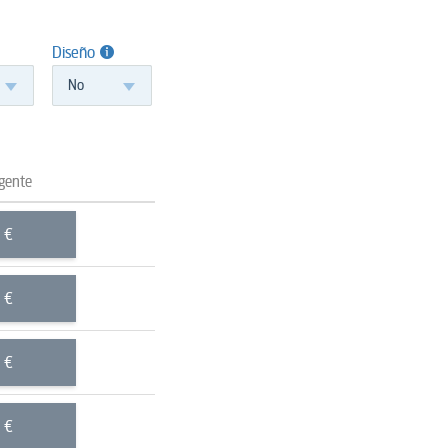
Diseño
No
gente
€
€
€
€