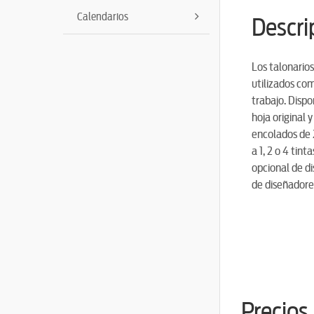
Calendarios
Descri
Los talonarios
utilizados com
trabajo. Disp
hoja original y
encolados de 2
a 1, 2 o 4 tint
opcional de d
de diseñadores
Precios