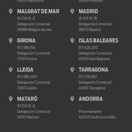
08037 Barcelona
08389 Palafolls
MALGRAT DE MAR
MADRID
93.159.61.21
91.159.16.78
Delegación Comercial
Delegación Comercial
08380 Malgrat de mar
28070 Madrid
GIRONA
ISLAS BALEARES
972.983.614
871.626.200
Delegación Comercial
Delegación Comercial
17001 Girona
07001 Islas Baleares
LLEIDA
TARRAGONA
973.984.003
977.276.901
Delegación Comercial
Delegación Comercial
25001 Lleida
43001 Tarragona
MATARÓ
ANDORRA
93.159.61.21
--
Delegación Comercial
Próximamente
08301 Mataró
AD500 Andorra la Vella