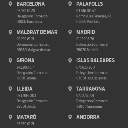
BARCELONA
PALAFOLLS
93.159.61.20
93.516.00.47
Delegación Comercial
Rambla les Ferreries, 44
08037 Barcelona
08389 Palafolls
MALGRAT DE MAR
MADRID
93.159.61.21
91.159.16.78
Delegación Comercial
Delegación Comercial
08380 Malgrat de mar
28070 Madrid
GIRONA
ISLAS BALEARES
972.983.614
871.626.200
Delegación Comercial
Delegación Comercial
17001 Girona
07001 Islas Baleares
LLEIDA
TARRAGONA
973.984.003
977.276.901
Delegación Comercial
Delegación Comercial
25001 Lleida
43001 Tarragona
MATARÓ
ANDORRA
93.159.61.21
--